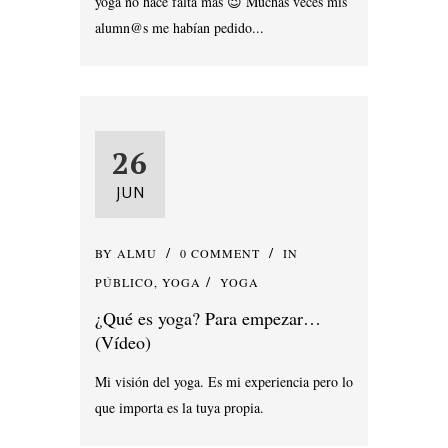
yoga no hace falta más 😉 Muchas veces mis
alumn@s me habían pedido...
26
JUN
BY
ALMU
0 COMMENT
IN
PÚBLICO
,
YOGA
YOGA
¿Qué es yoga? Para empezar…
(Vídeo)
Mi visión del yoga. Es mi experiencia pero lo
que importa es la tuya propia.