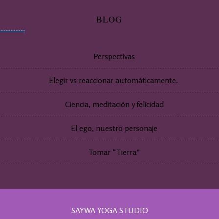
BLOG
Perspectivas
Elegir vs reaccionar automáticamente.
Ciencia, meditación y felicidad
El ego, nuestro personaje
Tomar “Tierra”
SAYWA YOGA STUDIO