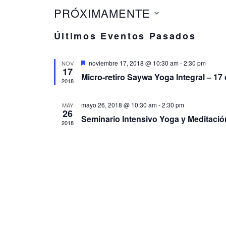
PRÓXIMAMENTE
Seleccionar
Últimos Eventos Pasados
fecha.
Destacado
noviembre 17, 2018 @ 10:30 am
-
2:30 pm
NOV
17
Micro-retiro Saywa Yoga Integral – 1
2018
mayo 26, 2018 @ 10:30 am
-
2:30 pm
MAY
26
Seminario Intensivo Yoga y Meditació
2018